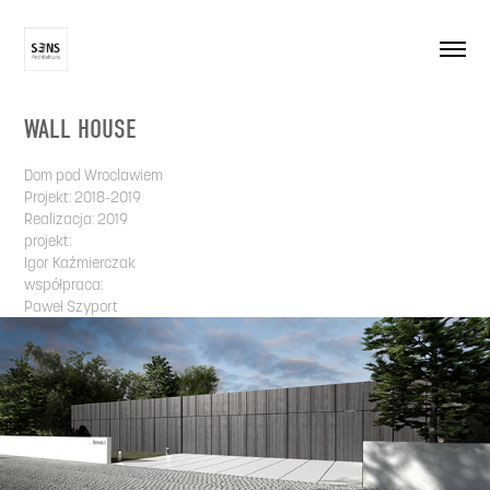
WALL HOUSE
Dom pod Wroclawiem
Projekt: 2018-2019
Realizacja: 2019
projekt:
Igor Kaźmierczak
współpraca:
Paweł Szyport