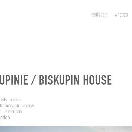
Realizacje
Wnętrza
UPINIE / BISKUPIN HOUSE
amily house
e area: 360m kw.
w - Biskupin
ction
3