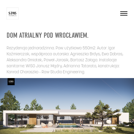
DOM ATRIALNY POD WROCŁAWIEM.
Rezydencja jednorodzinna. Pow. użytkowa 550m2. Autor: Igor
Kaźmierczak, współpraca autorska: Agnieszka Brdys, Ewa Dobras,
Aleksandra Omiotek, Paweł Jarosik, Bartosz Załoga. Instalacje
sanitarne: WISO Janusz Mądry, Adrianna Tatarata, konstrukcja:
Konrad Choroszko - Raw Studio Engineering.