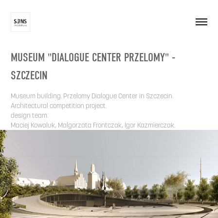
MUSEUM "DIALOGUE CENTER PRZELOMY" - 
SZCZECIN
Museum building. Przelomy Dialogue Center in Szczecin.
Architectural competition project.
design team:
Maciej Kowaluk, Malgorzata Frontczak, Igor Kazmierczak.