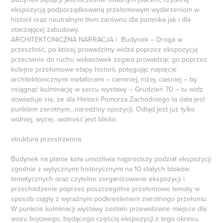
ekspozycją podporządkowaną przełomowym wydarzeniom w
historii oraz neutralnym tłem zarówno dla pomnika jak i dla
otaczającej zabudowy.
ARCHITEKTONICZNA NARRACJA | Budynek – Droga w
przeszłość, po której prowadzimy widza poprzez ekspozycję
przeciwnie do ruchu wskazówek zegara prowadząc go poprzez
kolejne przełomowe etapy historii, potęgując napięcie
architektonicznymi metaforami – ciemniej, niżej, ciaśniej – by
osiągnąć kulminację w sercu wystawy – Grudzień 70 – tu widz
dowiaduje się, że dla Historii Pomorza Zachodniego ta data jest
punktem zwrotnym…narodziny opozycji. Odtąd jest już tylko
widniej, wyżej…wolność jest blisko.
struktura przestrzenna
Budynek na planie koła umożliwia najprostszy podział ekspozycji
zgodnie z wytycznymi historycznymi na 10 stałych bloków
tematycznych oraz czytelne zorganizowanie ekspozycji i
przechodzenie poprzez poszczególne przełomowe tematy w
sposób ciągły z wyraźnym podkreśleniem zwrotnego przełomu.
W punkcie kulminacji wystawy zostało przewidziane miejsce dla
wozu bojowego, będącego częścią ekspozycji z tego okresu.