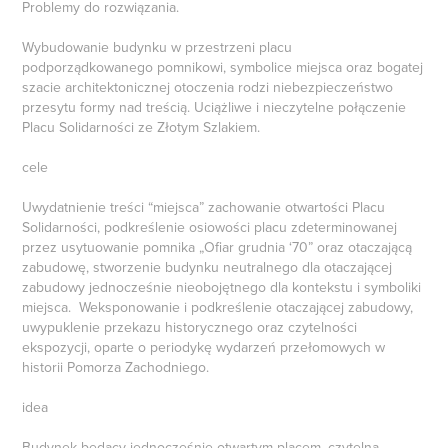
Problemy do rozwiązania.
Wybudowanie budynku w przestrzeni placu
podporządkowanego pomnikowi, symbolice miejsca oraz bogatej
szacie architektonicznej otoczenia rodzi niebezpieczeństwo
przesytu formy nad treścią. Uciążliwe i nieczytelne połączenie
Placu Solidarności ze Złotym Szlakiem.
cele
Uwydatnienie treści “miejsca” zachowanie otwartości Placu
Solidarności, podkreślenie osiowości placu zdeterminowanej
przez usytuowanie pomnika „Ofiar grudnia ‘70” oraz otaczającą
zabudowę, stworzenie budynku neutralnego dla otaczającej
zabudowy jednocześnie nieobojętnego dla kontekstu i symboliki
miejsca. Weksponowanie i podkreślenie otaczającej zabudowy,
uwypuklenie przekazu historycznego oraz czytelności
ekspozycji, oparte o periodykę wydarzeń przełomowych w
historii Pomorza Zachodniego.
idea
Budynek będący jednocześnie otwartym placem, czytelną