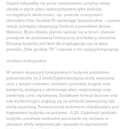
Dojazd odbywałby się przez zastosowanie uchylnej rampy
ukrytej w płycie placu wykorzystywanej tylko podczas
szczególnych okoliczności…np.: podczas uroczystości
obchodów Ofiar Grudnia’70 odsłaniając bezpośrednie – osiowe
relacje pomiędzy ekspozycją Centrum a pomnikiem Anioła
Wolności. Bryła obiektu płynnie wpisuje się w teren i stanowi
przedpole do podziwiania historycznej architektury otoczenia.
Elewacja budynku jest tłem dla znajdującego się na placu
pomnika „Ofiar grudnia ‘70” i stanowi z nim spójną kompozycję.
struktura funkcjonalna
W ramach dyspozycji funkcjonalnych budynek podzielono
jednoznacznie na 2 strefy:Ogólnodostępną strefę wejściową
wraz z kasami szatniami, stoiskiem sprzedaży książek oraz
kawiarnią, dostępną z obniżonego placu wejściowego oraz
zamkniętą cześć wystawową. Dodatkowe funkcje biurowe oraz
sala konferencyjna znajdują się na antresoli zawieszonej nad
strefą wejściową. Pomieszczenia techniczne zlokalizowano pod
fragmentem budynku na poziomie –5,20. Czytelność podziału
budynku umożliwia swobodne poruszanie się zarówno w
obszarze strefy wejsciowej jak i pozwala na wyznaczenie